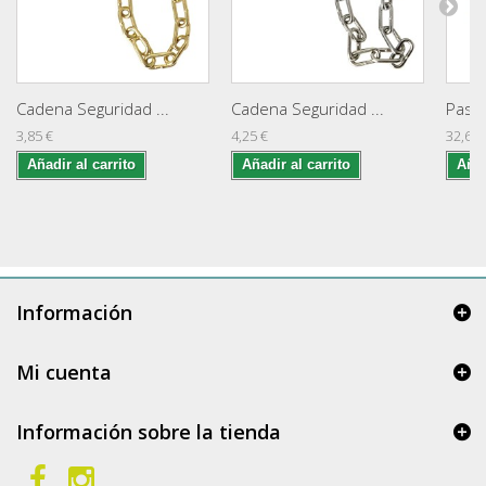
Cadena Seguridad ...
Cadena Seguridad ...
Pasad
3,85 €
4,25 €
32,65 
Añadir al carrito
Añadir al carrito
Añad
Información
Mi cuenta
Información sobre la tienda