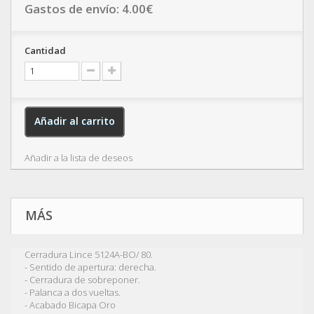
Gastos de envío:
4.00
€
Cantidad
Añadir al carrito
Añadir a la lista de deseos
MÁS
Cerradura Lince 5124A-BO/ 80.
- Sentido de apertura: derecha.
- Cerradura de sobreponer.
- Palanca a dos vueltas.
- Acabado Bicapa Oro