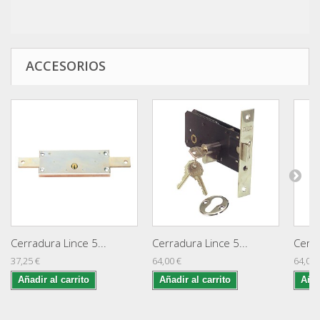
ACCESORIOS
Cerradura Lince 5...
Cerradura Lince 5...
Cerra
37,25 €
64,00 €
64,00 
Añadir al carrito
Añadir al carrito
Añad