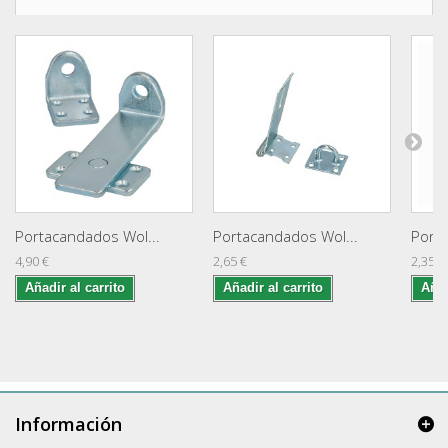
Portacandados Wol...
Portacandados Wol...
Porta
4,90 €
2,65 €
2,35 €
Añadir al carrito
Añadir al carrito
Añad
Información