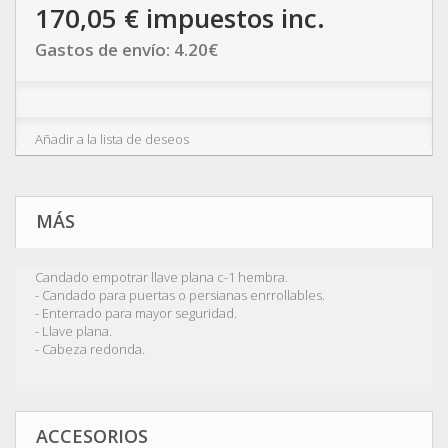
170,05 €
impuestos inc.
Gastos de envío:
4.20
€
Añadir a la lista de deseos
MÁS
Candado empotrar llave plana c-1 hembra.
- Candado para puertas o persianas enrrollables.
- Enterrado para mayor seguridad.
- Llave plana.
- Cabeza redonda.
ACCESORIOS