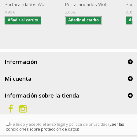
Portacandados Wol...
Portacandados Wol...
Porta
4,90 €
2,65 €
2,35 €
Añadir al carrito
Añadir al carrito
Añad
Información
Mi cuenta
Información sobre la tienda
He leído y acepto el aviso legal y política de privacidad
(Leer las
condiciones sobre protección de datos)