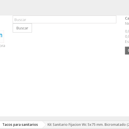
Ca
Ni
Buscar
0,
0,
Es
pra
Tacos para sanitarios
Kit Sanitario Fijacion Wc 5x75 mm. Bicromatado (