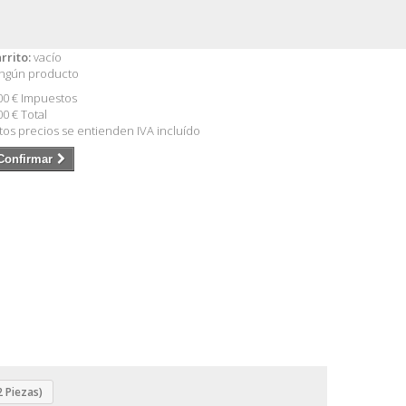
rrito:
vacío
ngún producto
00 €
Impuestos
00 €
Total
tos precios se entienden IVA incluído
Confirmar
2 Piezas)