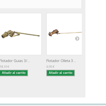
Flotador Guias 3/...
Flotador Olleta 3...
Descarg
18,10 €
6,95 €
6,45 €
Añadir al carrito
Añadir al carrito
Añadir 