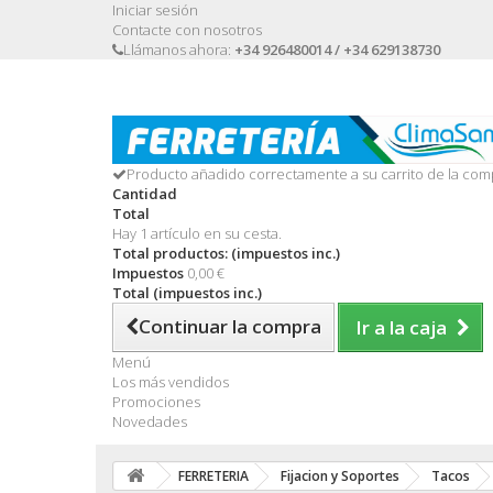
Iniciar sesión
Contacte con nosotros
Llámanos ahora:
+34 926480014 / +34 629138730
Producto añadido correctamente a su carrito de la com
Cantidad
Total
Hay 1 artículo en su cesta.
Total productos: (impuestos inc.)
Impuestos
0,00 €
Total (impuestos inc.)
Continuar la compra
Ir a la caja
Menú
Los más vendidos
Promociones
Novedades
FERRETERIA
Fijacion y Soportes
Tacos