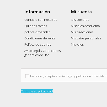
Información
Mi cuenta
Contacte con nosotros
Mis compras
Quiénes somos
Mis vales descuento
politica-privacidad
Mis direcciones
Condiciones de venta
Mis datos personales
Política de cookies
Mis vales
Aviso Legal y Condiciones
generales de Uso
He leído y acepto el aviso legal y política de privacidad
Controle su privacidad