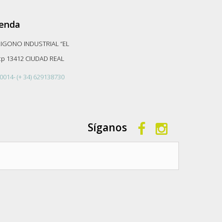
ienda
LIGONO INDUSTRIAL “EL
-cp 13412 CIUDAD REAL
0014- (+ 34) 629138730
Síganos