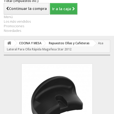
Total (impuestos inc.)
Continuar la compra
Ir a la caja
Menú
Los más vendidos
Promociones
Novedades
COCINA Y MESA
Repuestos Ollas y Cafeteras
Asa
Lateral Para Olla Rápida Magefesa Star 2012