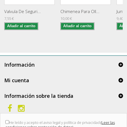
Valvula De Seguri...
Chimenea Para Oll...
Junta
7,55 €
10,00 €
9,40 €
Añadir al carrito
Añadir al carrito
Añad
Información
Mi cuenta
Información sobre la tienda
He leído y acepto el aviso legal y política de privacidad
(Leer las
condiciones sobre protección de datos)