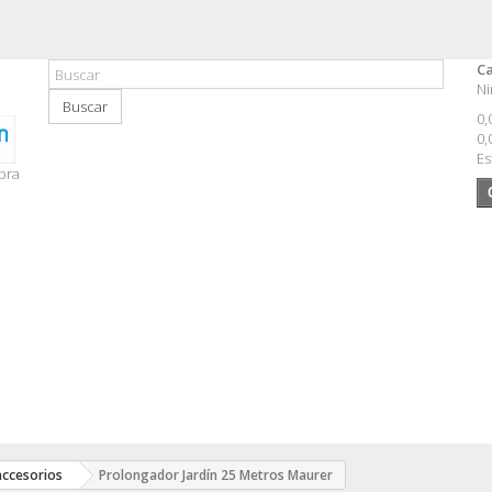
Ca
Ni
Buscar
0,
0,
Es
pra
accesorios
Prolongador Jardín 25 Metros Maurer