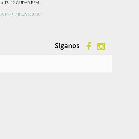
-cp 13412 CIUDAD REAL
0014- (+ 34) 629138730
Síganos