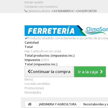
Iniciar sesión
Contacte con nosotros
Llámanos ahora:
+34 926480014 / +34 629138730
Producto añadido correctamente a su carrito de la com
Cantidad
Total
Hay 1 artículo en su cesta.
Total productos: (impuestos inc.)
Impuestos
0,00 €
Total (impuestos inc.)
Continuar la compra
Ir a la caja
Menú
Los más vendidos
Promociones
Novedades
JARDINERIA Y AGRICULTURA
Recortabordes y 