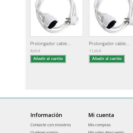
Prolongador cable...
Prolongador cable...
8,65 €
11,65 €
Añadir al carrito
Añadir al carrito
Información
Mi cuenta
Contacte con nosotros
Mis compras
Quiénes somos
Mis vales descuento