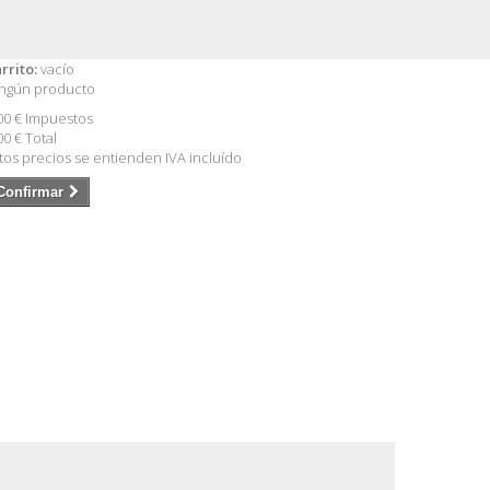
rrito:
vacío
ngún producto
00 €
Impuestos
00 €
Total
tos precios se entienden IVA incluído
Confirmar