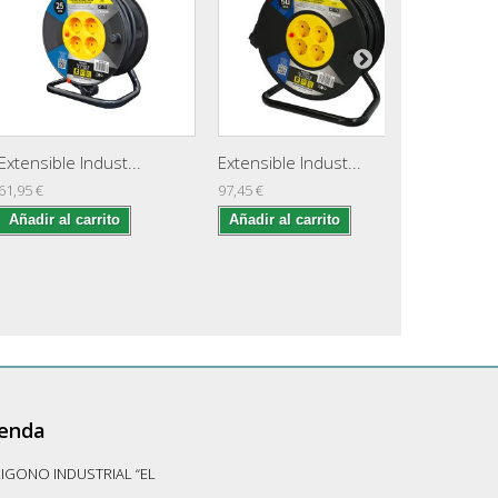
Extensible Indust...
Extensible Indust...
Cabezal
61,95 €
97,45 €
10,20 €
Añadir al carrito
Añadir al carrito
Añadir 
ienda
LIGONO INDUSTRIAL “EL