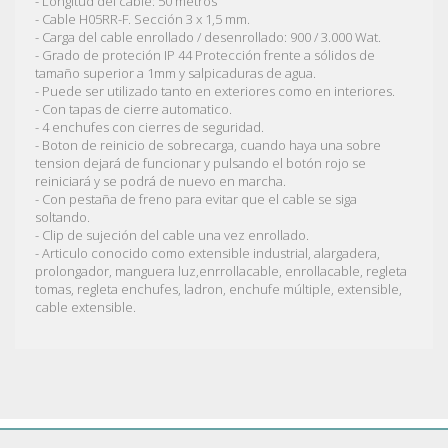
- Longitud del cable: 50 metros
- Cable H05RR-F. Sección 3 x 1,5 mm.
- Carga del cable enrollado / desenrollado: 900 / 3.000 Wat.
- Grado de proteción IP 44 Protección frente a sólidos de
tamaño superior a 1mm y salpicaduras de agua.
- Puede ser utilizado tanto en exteriores como en interiores.
- Con tapas de cierre automatico.
- 4 enchufes con cierres de seguridad.
- Boton de reinicio de sobrecarga, cuando haya una sobre
tension dejará de funcionar y pulsando el botón rojo se
reiniciará y se podrá de nuevo en marcha.
- Con pestaña de freno para evitar que el cable se siga
soltando.
- Clip de sujeción del cable una vez enrollado.
- Articulo conocido como extensible industrial, alargadera,
prolongador, manguera luz,enrrollacable, enrollacable, regleta
tomas, regleta enchufes, ladron, enchufe múltiple, extensible,
cable extensible.