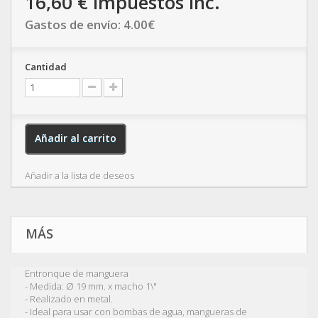
16,60 €
impuestos inc.
Gastos de envío:
4.00
€
Cantidad
Añadir al carrito
Añadir a la lista de deseos
MÁS
Entronque de manguera
- Medida: Ø 19 mm. x macho 1\"
- Realizado en metal.
- Ideal para usar con bombas de agua, mangueras de