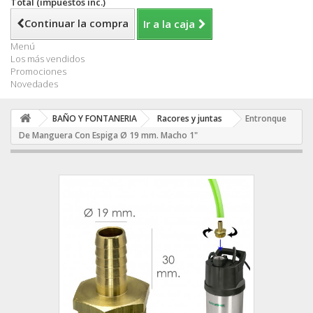
Total (impuestos inc.)
Continuar la compra
Ir a la caja
Menú
Los más vendidos
Promociones
Novedades
BAÑO Y FONTANERIA
Racores y juntas
Entronque
De Manguera Con Espiga Ø 19 mm. Macho 1"