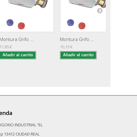
Montura Grifo ...
Montura Grifo ...
Montura 
11,85 €
10,15 €
10,30 €
Añadir al carrito
Añadir al carrito
Añadir 
ienda
LIGONO INDUSTRIAL “EL
-cp 13412 CIUDAD REAL