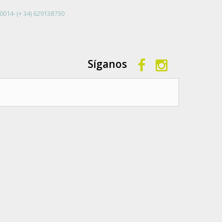
0014- (+ 34) 629138730
Síganos