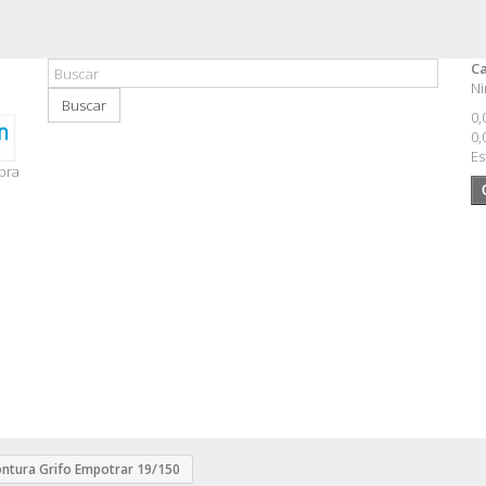
Ca
Ni
Buscar
0,
0,
Es
pra
ntura Grifo Empotrar 19/150