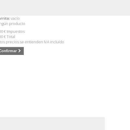
rrito:
vacío
ngún producto
00 €
Impuestos
00 €
Total
tos precios se entienden IVA incluído
Confirmar