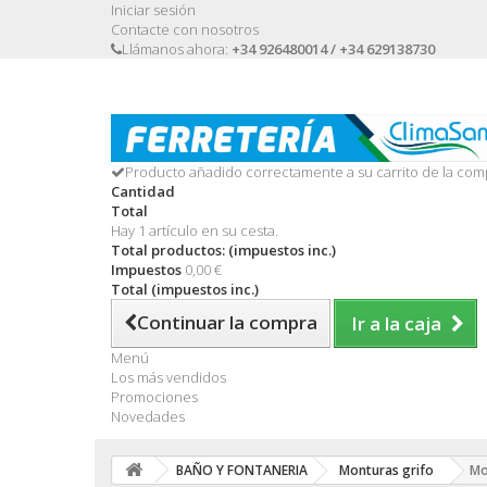
Iniciar sesión
Contacte con nosotros
Llámanos ahora:
+34 926480014 / +34 629138730
Producto añadido correctamente a su carrito de la com
Cantidad
Total
Hay 1 artículo en su cesta.
Total productos: (impuestos inc.)
Impuestos
0,00 €
Total (impuestos inc.)
Continuar la compra
Ir a la caja
Menú
Los más vendidos
Promociones
Novedades
BAÑO Y FONTANERIA
Monturas grifo
Mo