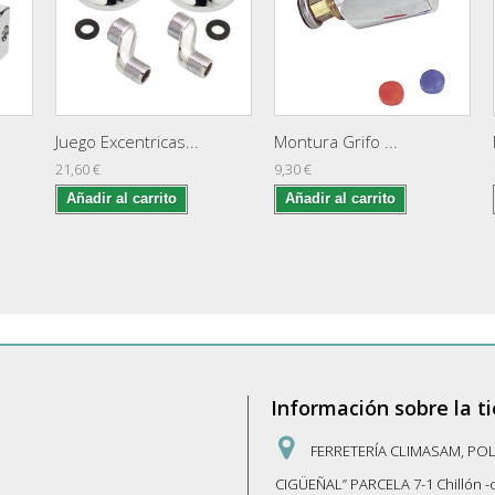
Juego Excentricas...
Montura Grifo ...
21,60 €
9,30 €
Añadir al carrito
Añadir al carrito
Información sobre la t
FERRETERÍA CLIMASAM, PO
CIGÜEÑAL” PARCELA 7-1 Chillón 