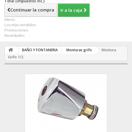
Total (impuestos inc.)
Continuar la compra
Ir a la caja
Menú
Los más vendidos
Promociones
Novedades
BAÑO Y FONTANERIA
Monturas grifo
Montura
Grifo 1/2