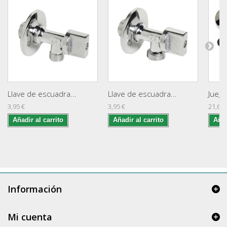
Llave de escuadra...
Llave de escuadra...
Juego
3,95 €
3,95 €
21,60 
Añadir al carrito
Añadir al carrito
Añad
Información
Mi cuenta