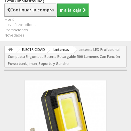
Total (impuestos inc.)
Continuar la compra
Ir a la caja
Menú
Los más vendidos
Promociones
Novedades
ELECTRICIDAD
Linternas
Linterna LED Profesional
Compacta Engomada Bateria Recargable 500 Lumenes Con Función
Powerbank, Iman, Soporte y Gancho