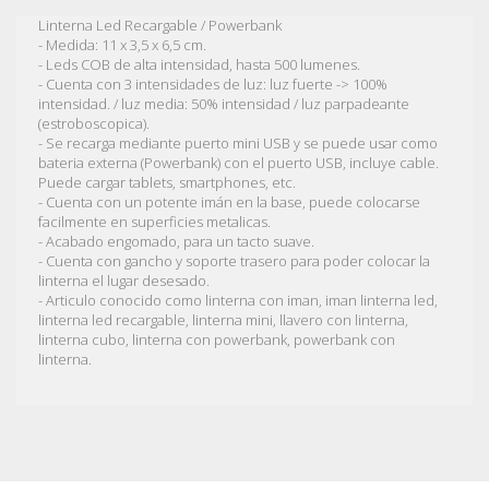
Linterna Led Recargable / Powerbank
- Medida: 11 x 3,5 x 6,5 cm.
- Leds COB de alta intensidad, hasta 500 lumenes.
- Cuenta con 3 intensidades de luz: luz fuerte -> 100%
intensidad. / luz media: 50% intensidad / luz parpadeante
(estroboscopica).
- Se recarga mediante puerto mini USB y se puede usar como
bateria externa (Powerbank) con el puerto USB, incluye cable.
Puede cargar tablets, smartphones, etc.
- Cuenta con un potente imán en la base, puede colocarse
facilmente en superficies metalicas.
- Acabado engomado, para un tacto suave.
- Cuenta con gancho y soporte trasero para poder colocar la
linterna el lugar desesado.
- Articulo conocido como linterna con iman, iman linterna led,
linterna led recargable, linterna mini, llavero con linterna,
linterna cubo, linterna con powerbank, powerbank con
linterna.