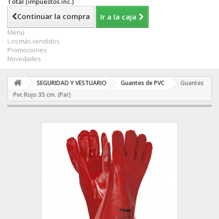
Total (impuestos inc.)
Continuar la compra
Ir a la caja
Menú
Los más vendidos
Promociones
Novedades
SEGURIDAD Y VESTUARIO
Guantes de PVC
Guantes
Pvc Rojo 35 cm. (Par)