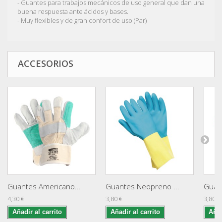
- Guantes para trabajos mecánicos de uso general que dan una
buena respuesta ante ácidos y bases.
- Muy flexibles y de gran confort de uso (Par)
ACCESORIOS
Guantes Americano...
Guantes Neopreno ...
Guan
4,30 €
3,80 €
3,80 €
Añadir al carrito
Añadir al carrito
Añad