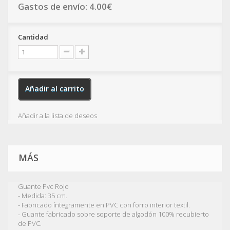
Gastos de envío:
4.00
€
Cantidad
Añadir al carrito
Añadir a la lista de deseos
MÁS
Guante Pvc Rojo
- Medida: 35 cm.
- Fabricado íntegramente en PVC con forro interior textil.
- Guante fabricado sobre soporte de algodón 100% recubierto
de PVC.