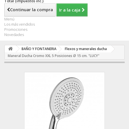
Total (impuestos inc.)
Continuar la compra
Ir a la caja
Menú
Los más vendidos
Promociones
Novedades
BAÑO Y FONTANERIA
Flexos y manerales ducha
Maneral Ducha Cromo XXL 5 Posiciones Ø 15 cm. "LUCY"