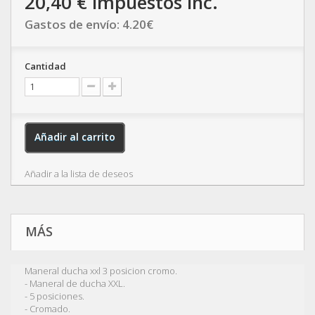
20,40 €
impuestos inc.
Gastos de envío:
4.20
€
Cantidad
Añadir al carrito
Añadir a la lista de deseos
MÁS
Maneral ducha xxl 3 posicion cromo.
- Maneral de ducha XXL.
- 5 posiciones.
- Cromado.