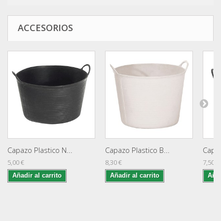
ACCESORIOS
Capazo Plastico N...
Capazo Plastico B...
Capaz
5,00 €
8,30 €
7,50 €
Añadir al carrito
Añadir al carrito
Añad