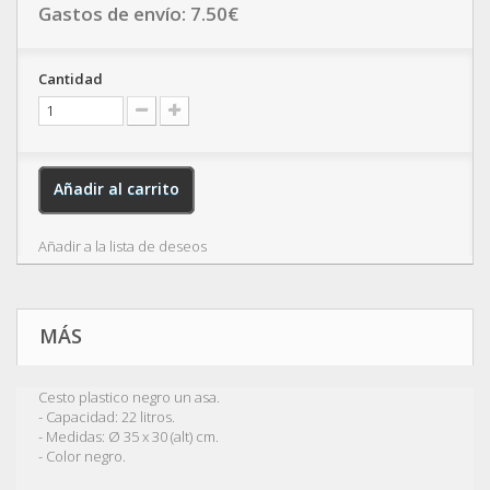
Gastos de envío:
7.50
€
Cantidad
Añadir al carrito
Añadir a la lista de deseos
MÁS
Cesto plastico negro un asa.
- Capacidad: 22 litros.
- Medidas: Ø 35 x 30 (alt) cm.
- Color negro.