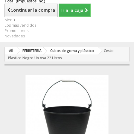
Total (impuestos inc.)
Continuar la compra
Ir a la caja
Menú
Los más vendidos
Promociones
Novedades
FERRETERIA
Cubos de goma y plástico
Cesto
Plastico Negro Un Asa 22 Litros