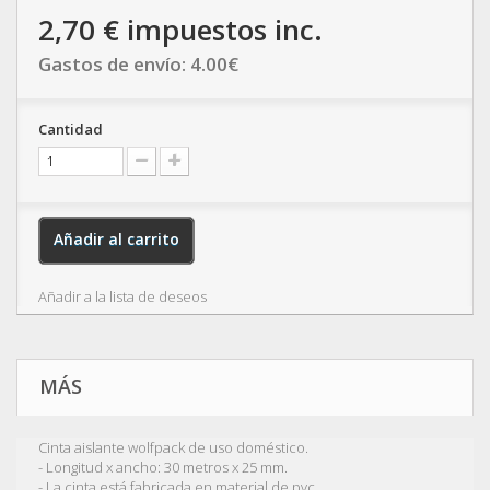
2,70 €
impuestos inc.
Gastos de envío:
4.00
€
Cantidad
Añadir al carrito
Añadir a la lista de deseos
MÁS
Cinta aislante wolfpack de uso doméstico.
- Longitud x ancho: 30 metros x 25 mm.
- La cinta está fabricada en material de pvc.