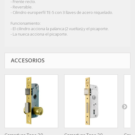
- Frente recto.
- Reversible.
- Cilindro europerfil TE-5 con 3 llaves de acero niquelado.
Funcionamiento:
- El cilindro acciona la palanca (2 vueltas) y el picaporte.
- La nueca acciona el picaporte.
ACCESORIOS
Cerradura Tesa 20...
Cerradura Tesa 20...
Cerra