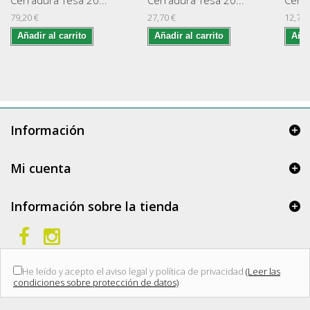
79,20 €
27,70 €
12,75 
Añadir al carrito
Añadir al carrito
Añad
Información
Mi cuenta
Información sobre la tienda
He leído y acepto el aviso legal y política de privacidad
(Leer las
condiciones sobre protección de datos)