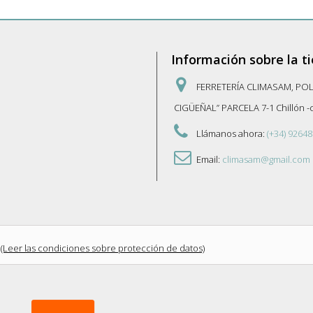
Información sobre la t
FERRETERÍA CLIMASAM, PO
CIGÜEÑAL” PARCELA 7-1 Chillón 
Llámanos ahora:
(+34) 92648
Email:
climasam@gmail.com
(Leer las condiciones sobre protección de datos)