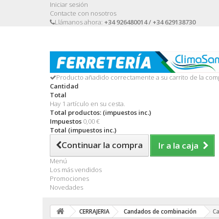
Iniciar sesión
Contacte con nosotros
Llámanos ahora:
+34 926480014 / +34 629138730
Producto añadido correctamente a su carrito de la com
Cantidad
Total
Hay 1 artículo en su cesta.
Total productos: (impuestos inc.)
Impuestos
0,00 €
Total (impuestos inc.)
Continuar la compra
Ir a la caja
Menú
Los más vendidos
Promociones
Novedades
CERRAJERIA
Candados de combinación
Ca