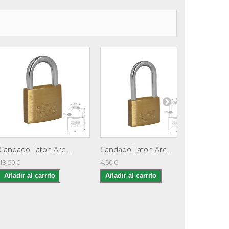
Candado Laton Arc...
Candado Laton Arc...
Candado
13,50 €
4,50 €
4,75 €
Añadir al carrito
Añadir al carrito
Añadir 