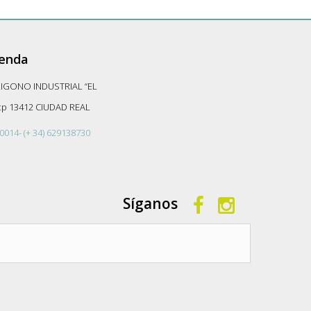
ienda
LIGONO INDUSTRIAL “EL
-cp 13412 CIUDAD REAL
0014- (+ 34) 629138730
Síganos