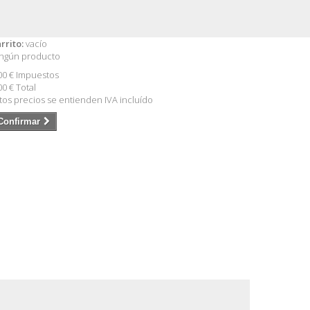
rrito:
vacío
ngún producto
00 €
Impuestos
00 €
Total
tos precios se entienden IVA incluído
Confirmar