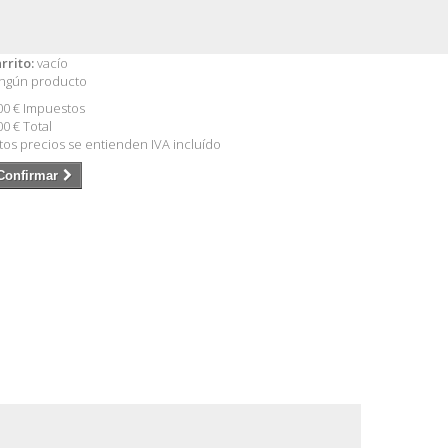
rrito:
vacío
ngún producto
00 €
Impuestos
00 €
Total
tos precios se entienden IVA incluído
Confirmar