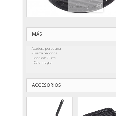
Ver más grande
MÁS
Asadora porcelana.
- Forma redonda.
- Medida: 22 cm.
- Color negro.
ACCESORIOS