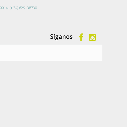
0014- (+ 34) 629138730
Síganos