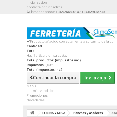
Iniciar sesión
Contacte con nosotros
Llámanos ahora:
+34 926480014 / +34 629138730
Producto añadido correctamente a su carrito de la com
Cantidad
Total
Hay 1 artículo en su cesta.
Total productos: (impuestos inc.)
Impuestos
0,00 €
Total (impuestos inc.)
Continuar la compra
Ir a la caja
Menú
Los más vendidos
Promociones
Novedades
COCINA Y MESA
Planchas y asadoras
Asa