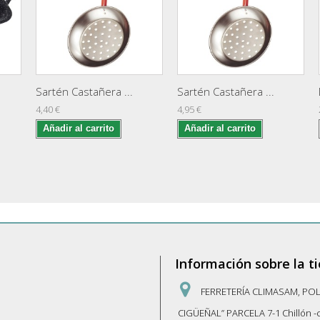
Sartén Castañera ...
Sartén Castañera ...
4,40 €
4,95 €
Añadir al carrito
Añadir al carrito
Información sobre la t
FERRETERÍA CLIMASAM, PO
CIGÜEÑAL” PARCELA 7-1 Chillón 