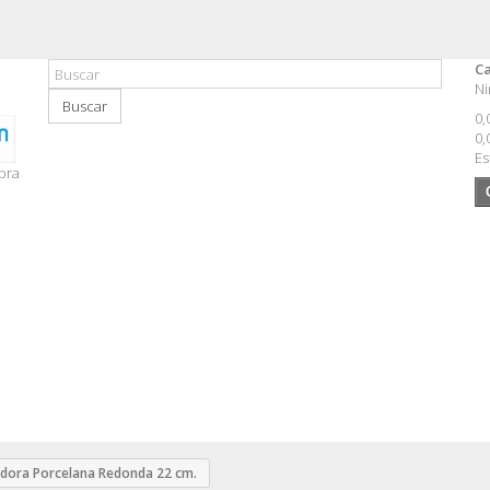
Ca
Ni
Buscar
0,
0,
Es
pra
dora Porcelana Redonda 22 cm.