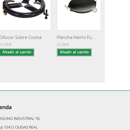
Difusor Sobre Cocina
Plancha Hierro Fu...
Plancha 
21,50 €
27,50 €
42,60 €
Añadir al carrito
Añadir al carrito
Añadir 
ienda
LIGONO INDUSTRIAL “EL
-cp 13412 CIUDAD REAL