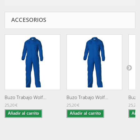
ACCESORIOS
Buzo Trabajo Wolf...
Buzo Trabajo Wolf...
Buzo 
25,20 €
25,20 €
25,20 
Añadir al carrito
Añadir al carrito
Añad