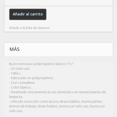
Añadir al carrito
Añadir a la lista de deseos
MÁS
Buzo monouso polipropileno blanco \"L\"
- Un solo uso.
- Talla L.
- Fabricado en polipropileno.
- Con cremallera
- Color blanco.
- Destinado únicamente al uso doméstico en tareas livianas de
limpieza.
- Articulo conocido como buzos desechables, monos pintor,
monos de trabajo desechables, monos un solo uso, buzos un
solo uso.