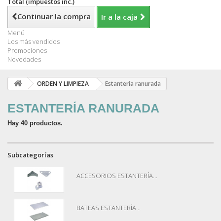
Total (impuestos inc.)
Continuar la compra
Ir a la caja
Menú
Los más vendidos
Promociones
Novedades
ORDEN Y LIMPIEZA
Estantería ranurada
ESTANTERÍA RANURADA
Hay 40 productos.
Subcategorías
ACCESORIOS ESTANTERÍA...
BATEAS ESTANTERÍA...