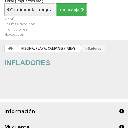
Total (impuestos inc.)
Continuar la compra
Ir a la caja
Menú
Los más vendidos
Promociones
Novedades
PISCINA, PLAYA, CAMPING Y NIEVE
Infladores
INFLADORES
Información
Mi cuenta