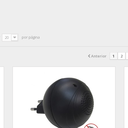
r
por página
20
Anterior
1
2