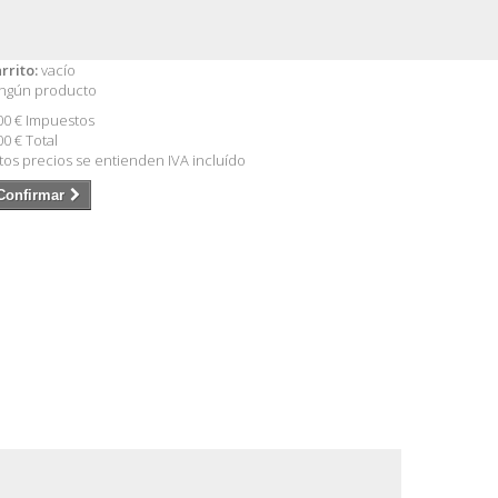
rrito:
vacío
ngún producto
00 €
Impuestos
00 €
Total
tos precios se entienden IVA incluído
Confirmar