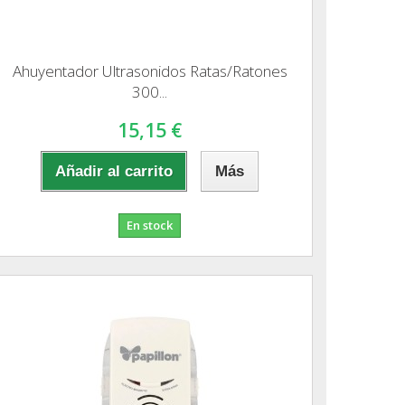
Ahuyentador Ultrasonidos Ratas/Ratones
300...
15,15 €
Añadir al carrito
Más
En stock