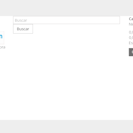
Ca
Ni
Buscar
0,
0,
Es
pra