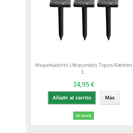
Ahuyentadores Ultrasonidos Topos/Ratones
3...
34,95 €
Añadir al carrito
Más
En stock