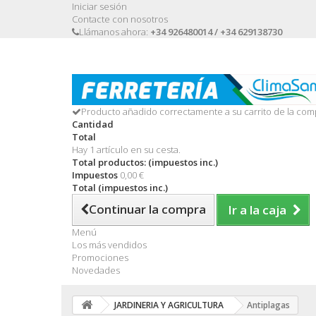
Iniciar sesión
Contacte con nosotros
Llámanos ahora:
+34 926480014 / +34 629138730
Producto añadido correctamente a su carrito de la com
Cantidad
Total
Hay 1 artículo en su cesta.
Total productos: (impuestos inc.)
Impuestos
0,00 €
Total (impuestos inc.)
Continuar la compra
Ir a la caja
Menú
Los más vendidos
Promociones
Novedades
JARDINERIA Y AGRICULTURA
Antiplagas