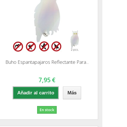
Buho Espantapajaros Reflectante Para...
7,95 €
Añadir al carrito
Más
En stock