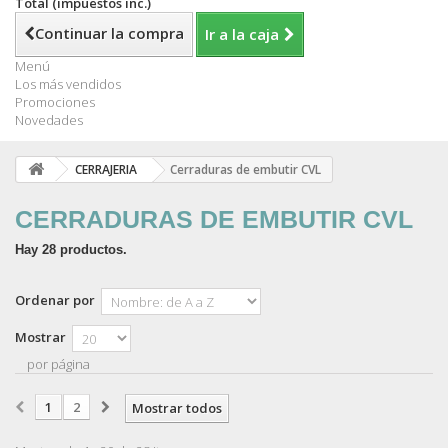
Total (impuestos inc.)
Continuar la compra
Ir a la caja
Menú
Los más vendidos
Promociones
Novedades
CERRAJERIA
Cerraduras de embutir CVL
CERRADURAS DE EMBUTIR CVL
Hay 28 productos.
Ordenar por
Mostrar
por página
1
2
Mostrar todos