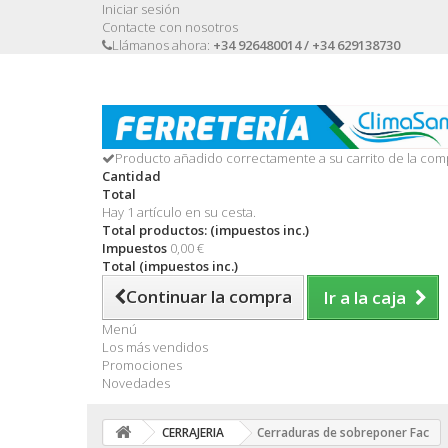
Iniciar sesión
Contacte con nosotros
Llámanos ahora:
+34 926480014 / +34 629138730
Producto añadido correctamente a su carrito de la com
Cantidad
Total
Hay 1 artículo en su cesta.
Total productos: (impuestos inc.)
Impuestos
0,00 €
Total (impuestos inc.)
Continuar la compra
Ir a la caja
Menú
Los más vendidos
Promociones
Novedades
CERRAJERIA
Cerraduras de sobreponer Fac