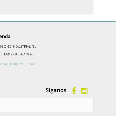
ienda
LIGONO INDUSTRIAL “EL
-cp 13412 CIUDAD REAL
0014- (+ 34) 629138730
Síganos