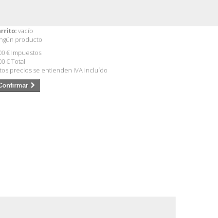
rrito:
vacío
ngún producto
00 €
Impuestos
00 €
Total
tos precios se entienden IVA incluído
Confirmar