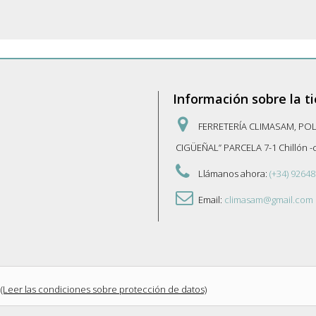
Información sobre la t
FERRETERÍA CLIMASAM, PO
CIGÜEÑAL” PARCELA 7-1 Chillón 
Llámanos ahora:
(+34) 92648
Email:
climasam@gmail.com
(Leer las condiciones sobre protección de datos)