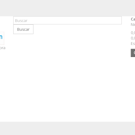
Ca
Ni
Buscar
0,
0,
Es
pra