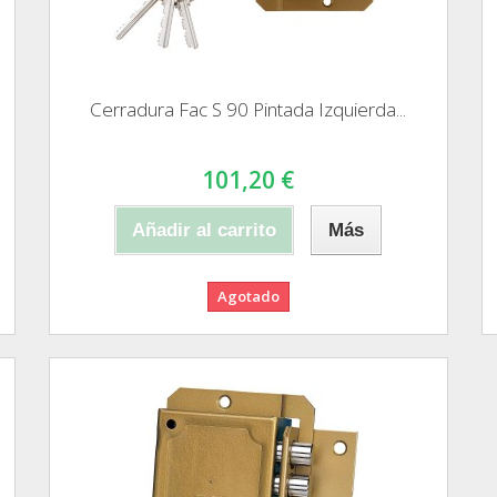
Cerradura Fac S 90 Pintada Izquierda...
101,20 €
Añadir al carrito
Más
Agotado