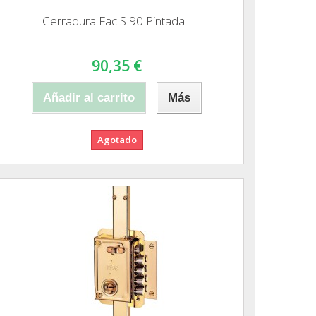
Cerradura Fac S 90 Pintada...
90,35 €
Añadir al carrito
Más
Agotado