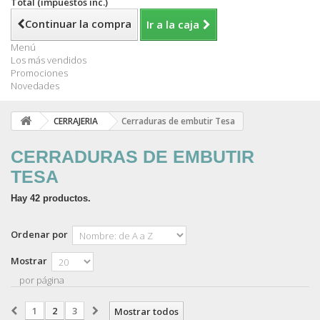
Total (impuestos inc.)
Continuar la compra
Ir a la caja
Menú
Los más vendidos
Promociones
Novedades
CERRAJERIA
Cerraduras de embutir Tesa
CERRADURAS DE EMBUTIR
TESA
Hay 42 productos.
Ordenar por
Mostrar
por página
1
2
3
Mostrar todos