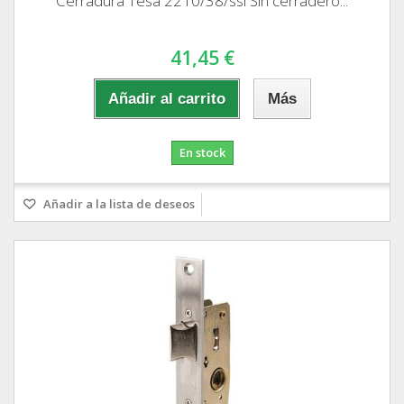
Cerradura Tesa 2210/38/ssi Sin cerradero...
41,45 €
Añadir al carrito
Más
En stock
Añadir a la lista de deseos