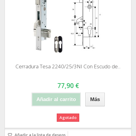
Cerradura Tesa 2240/25/3NI Con Escudo de...
77,90 €
Añadir al carrito
Más
Agotado
Añadir a la lista de deseos