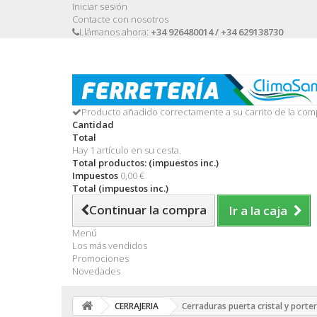
Iniciar sesión
Contacte con nosotros
Llámanos ahora:
+34 926480014 / +34 629138730
Producto añadido correctamente a su carrito de la com
Cantidad
Total
Hay 1 artículo en su cesta.
Total productos: (impuestos inc.)
Impuestos
0,00 €
Total (impuestos inc.)
Continuar la compra
Ir a la caja
Menú
Los más vendidos
Promociones
Novedades
CERRAJERIA
Cerraduras puerta cristal y porte