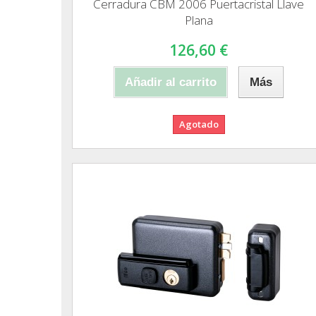
Cerradura CBM 2006 Puertacristal Llave
Plana
126,60 €
Añadir al carrito
Más
Agotado