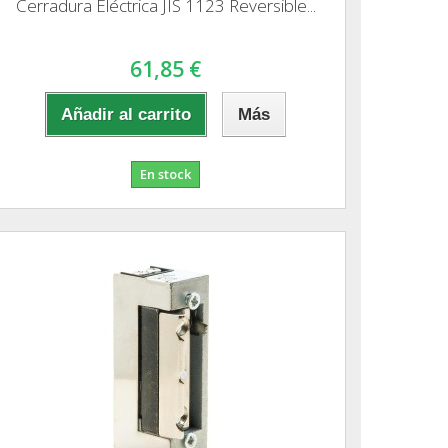
Cerradura Eléctrica JIS 1123 Reversible...
61,85 €
Añadir al carrito
Más
En stock