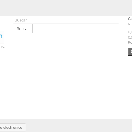
Ca
Ni
Buscar
0,
0,
Es
pra
ro electrónico