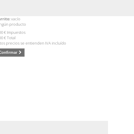
rrito:
vacío
ngún producto
00 €
Impuestos
00 €
Total
tos precios se entienden IVA incluído
Confirmar