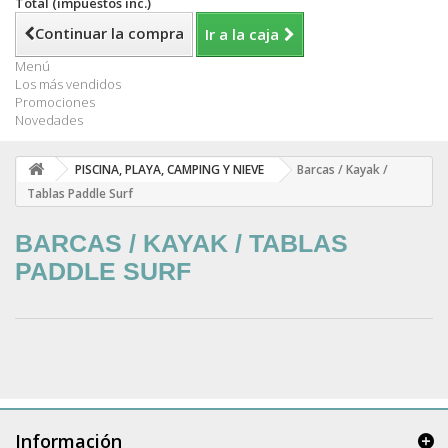
Total (impuestos inc.)
Continuar la compra
Ir a la caja
Menú
Los más vendidos
Promociones
Novedades
PISCINA, PLAYA, CAMPING Y NIEVE
Barcas / Kayak /
Tablas Paddle Surf
BARCAS / KAYAK / TABLAS
PADDLE SURF
Información