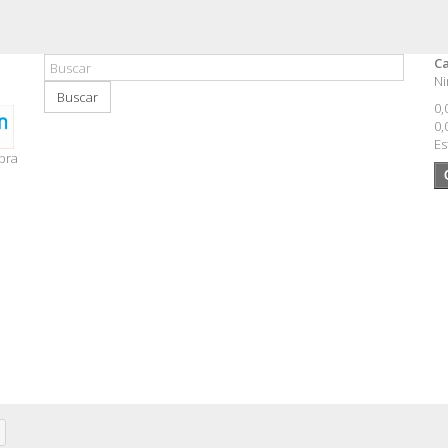
Ca
Ni
Buscar
0,
0,
Es
pra