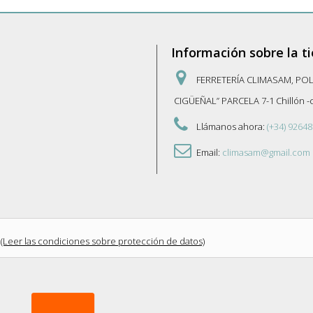
Información sobre la t
FERRETERÍA CLIMASAM, PO
CIGÜEÑAL” PARCELA 7-1 Chillón 
Llámanos ahora:
(+34) 92648
Email:
climasam@gmail.com
(Leer las condiciones sobre protección de datos)