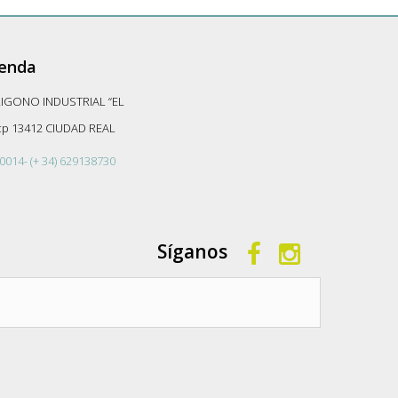
ienda
LIGONO INDUSTRIAL “EL
-cp 13412 CIUDAD REAL
0014- (+ 34) 629138730
Síganos