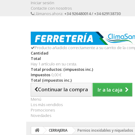
Iniciar sesión
Contacte con nosotros
Llámanos ahora:
+34 926480014 / +34 629138730
Producto añadido correctamente a su carrito de la com
Cantidad
Total
Hay 1 artículo en su cesta.
Total productos: (impuestos inc.)
Impuestos
0,00 €
Total (impuestos inc.)
Continuar la compra
Ir a la caja
Menú
Los más vendidos
Promociones
Novedades
CERRAJERIA
Pernios inoxidables y niquelados