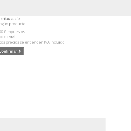
rrito:
vacío
ngún producto
00 €
Impuestos
00 €
Total
tos precios se entienden IVA incluído
Confirmar