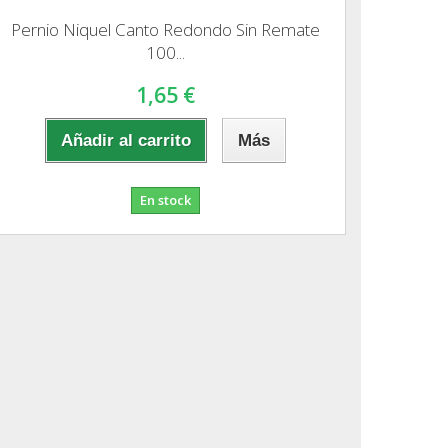
Pernio Niquel Canto Redondo Sin Remate
100...
1,65 €
Añadir al carrito
Más
En stock