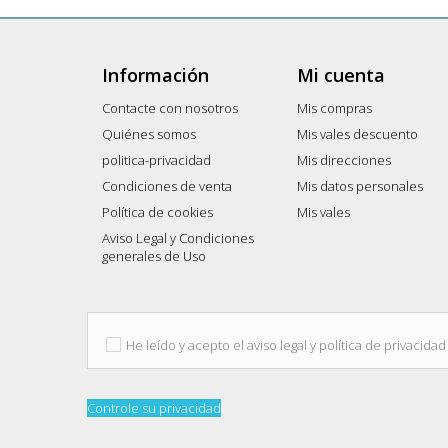
Información
Mi cuenta
Contacte con nosotros
Mis compras
Quiénes somos
Mis vales descuento
politica-privacidad
Mis direcciones
Condiciones de venta
Mis datos personales
Política de cookies
Mis vales
Aviso Legal y Condiciones
generales de Uso
He leído y acepto el aviso legal y política de privacidad
Controle su privacidad